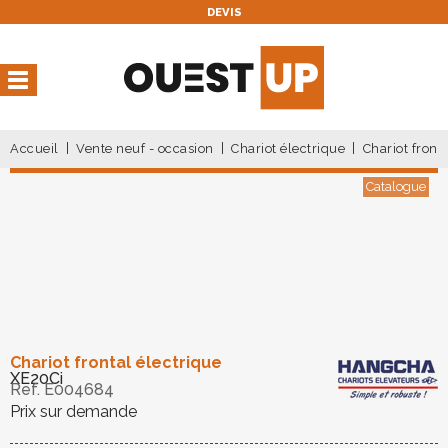
DEVIS
Vous avez une réservation
en cours
Vous n'avez pas de réservation en cours
Accueil
Vente neuf - occasion
Chariot électrique
Chariot front
Catalogue
Chariot frontal électrique
XE20Ci
Ref.
E004684
Prix sur demande