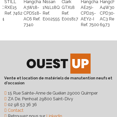
STILL
Hangcha
Nissan
Clark
Hangcha
Hangch
route, TDL (déplacement
latéral), Feu à éclat
4C
RXE15
A3W18-
1N1L18Q
GTX18
AE25i-
A4W30-
Ref.
7462
CPDS18-
Ref.
Ref.
CPD25-
CPD30-
Type de pneu
Plein souple non marquant
94
AC6
Ref.
E002555
E001817
AEY2-I
AC3
Ref.
Longueur des fourches
1 150 mm
7340
Ref.
7500
6973
Fréquence VGP
6 mois
Hauteur de mât abaissé
2 560 mm
Hauteur d'encombrement
2 560 mm
Vente et location de matériels de manutention neufs et
d'occasion
15 Rue Sainte-Anne de Guélen 29000 Quimper
ZA De. Penhoat 29800 Saint-Divy
02 98 53 36 36
Contact
Retrouvez nous sur
Linkedin