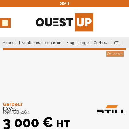
DEVIS
Vous avez une réservation
en cours
Vous n'avez pas de réservation en cours
Accueil
Vente neuf - occasion
Magasinage
Gerbeur
STILL
Occasion
Gerbeur
EXV12
Ref.
GB5184
3 000
€
HT