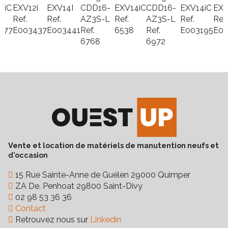
4iC
EXV12i
EXV14I
CDD16-
EXV14iC
CDD16-
EXV14iC
EXV
Type
Accompagnant
Ref.
Ref.
AZ3S-L
Ref.
AZ3S-L
Ref.
Ref.
Longueur des fourches
1 150 mm
177
E003437
E003441
Ref.
6538
Ref.
E003195
E00
6768
6972
Hauteur hors tout
1940
Vente et location de matériels de manutention neufs et
d'occasion
15 Rue Sainte-Anne de Guélen 29000 Quimper
ZA De. Penhoat 29800 Saint-Divy
02 98 53 36 36
Contact
Retrouvez nous sur
Linkedin