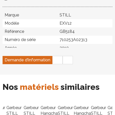
Marque
STILL
Modèle
EXV12
Référence
GB5184
Numéro de série
710253A02313
Année
2010
Énergie
Électrique
Demande d'information
Hauteur de levée
4,39 m
Capacité de levage
1 200 kg
Heures
3 485 h
Nos
matériels
similaires
Type de mât
Triplex
État
Bon état
Numéro de parc
5184
eur
Gerbeur
Gerbeur
Gerbeur
Gerbeur
Gerbeur
Gerbeur
Ger
L
STILL
STILL
Hangcha
STILL
Hangcha
STILL
STI
Type de pneu
Bandage