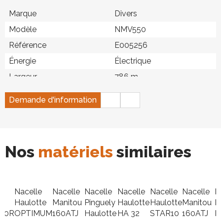
Marque
Divers
Modèle
NMV550
Référence
E005256
Énergie
Électrique
Largeur
786 m
Longueur
1,56 m
Demande d'information
Hauteur de travail
5,5 m
Poids
660 kg
Charge utile
300 kg
Nos
matériels
similaires
Hauteur
1,68 m
e
Nacelle
Nacelle
Nacelle
Nacelle
Nacelle
Nacelle
N
Haulotte
Manitou
Pinguely
Haulotte
Haulotte
Manitou
N
000R
OPTIMUM
160ATJ
Haulotte
HA 32
STAR10
160ATJ
H