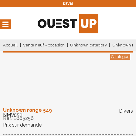
DEVIS
Vous avez une réservation
en cours
Vous n'avez pas de réservation en cours
Accueil
Vente neuf - occasion
Unknown category
Unknown ra
Catalogue
Unknown range 549
Divers
NMV550
Ref.
E005256
Prix sur demande