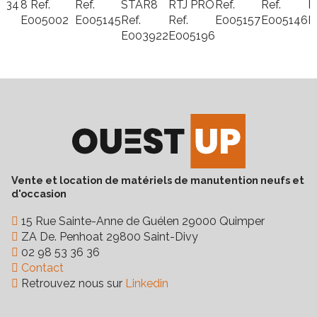
234
8
Ref.
Ref.
STAR8
RTJ PRO
Ref.
Ref.
R
E005002
E005145
Ref.
Ref.
E005157
E005146
E
E003922
E005196
Vente et location de matériels de manutention neufs et
d'occasion
15 Rue Sainte-Anne de Guélen 29000 Quimper
ZA De. Penhoat 29800 Saint-Divy
02 98 53 36 36
Contact
Retrouvez nous sur
Linkedin