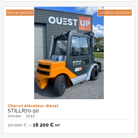
Révisé garanti
Location occasion
Chariot élévateur diesel
STILL
R70-50
Année :
2012
16 200
€
27 000
€
HT
HT