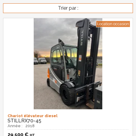
Trier par :
Location occasion
Chariot élévateur diesel
STILL
RX70-45
Année :
2018
29 500
€
HT