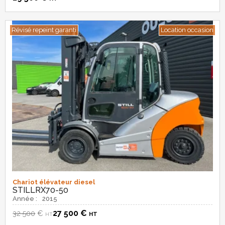
Révisé repeint garanti
Location occasion
Chariot élévateur diesel
STILL
RX70-50
Année :
2015
27 500
€
32 500
€
HT
HT