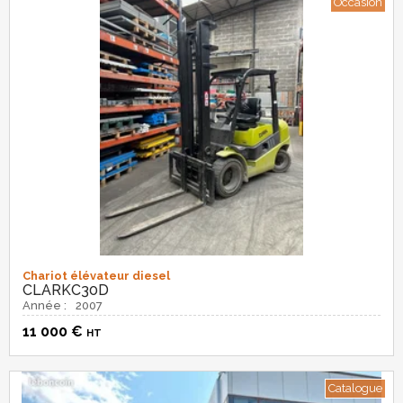
Occasion
Chariot élévateur diesel
CLARK
C30D
Année :
2007
11 000
€
HT
Catalogue