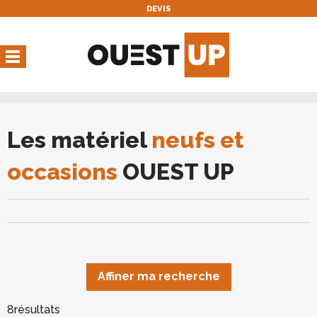
DEVIS
Vous avez une réservation
en cours
Vous n'avez pas de réservation en cours
Les matériel
neufs et
occasions
OUEST UP
Affiner ma recherche
8
résultats