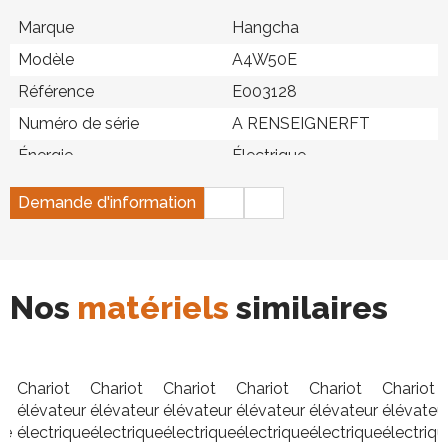
Marque
Hangcha
Modèle
A4W50E
Référence
E003128
Numéro de série
A RENSEIGNERFT
Énergie
Électrique
Hauteur de levée
5 m
Demande d'information
Capacité de levage
5 000 kg
Largeur
1,49 m
Longueur
3,1 m
Nos
matériels
similaires
Poids
7 100 kg
Type de mât
Triplex
Équipements
TDL (déplacement latéral)
Chariot
Chariot
Chariot
Chariot
Chariot
Chariot
r
élévateur
élévateur
élévateur
élévateur
élévateur
élévateu
Type de pneu
Plein souple non marquant
ue
électrique
électrique
électrique
électrique
électrique
électriqu
Longueur des fourches
1 800 mm