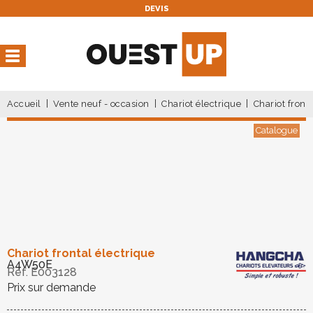
DEVIS
Vous avez une réservation
en cours
Vous n'avez pas de réservation en cours
Accueil
Vente neuf - occasion
Chariot électrique
Chariot front
Catalogue
Chariot frontal électrique
A4W50E
Ref.
E003128
Prix sur demande