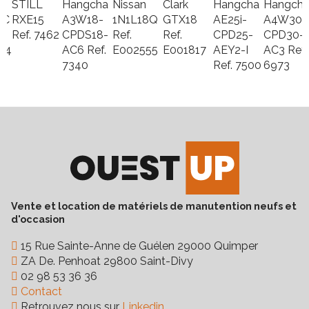
STILL
Hangcha
Nissan
Clark
Hangcha
Hangch
Fréquence VGP
6 mois
4C
RXE15
A3W18-
1N1L18Q
GTX18
AE25i-
A4W30-
Ref.
7462
CPDS18-
Ref.
Ref.
CPD25-
CPD30-
Hauteur de mât abaissé
2 350 mm
94
AC6
Ref.
E002555
E001817
AEY2-I
AC3
Ref.
Nombre de roues
4
7340
Ref.
7500
6973
Hauteur d'encombrement
2 290 mm
Vente et location de matériels de manutention neufs et
d'occasion
15 Rue Sainte-Anne de Guélen 29000 Quimper
ZA De. Penhoat 29800 Saint-Divy
02 98 53 36 36
Contact
Retrouvez nous sur
Linkedin