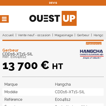
DEVIS
Vous avez une réservation
en cours
Vous n'avez pas de réservation en cours
Accueil
Vente neuf - occasion
Magasinage
Gerbeur
Hangch
Catalogue
Gerbeur
CDD16-XT1S-SIL
Ref.
E004812
13 700
€
HT
Marque
Hangcha
Modèle
CDD16-XT1S-SIL
Référence
E004812