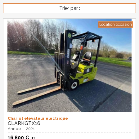
Trier par :
Location occasion
Chariot élévateur électrique
CLARK
GTX16
Année :
2021
16 800
€
HT