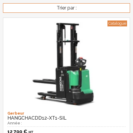
Trier par :
Catalogue
Gerbeur
HANGCHA
CDD12-XT1-SIL
Année :
12 700
€
HT