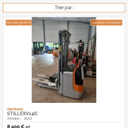
Trier par :
Révisé garanti
Location occasion
Gerbeur
STILL
EXV14iC
Année :
2017
8 900
€
HT