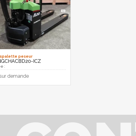
spalette peseur
NGCHA
CBD20-ICZ
e :
 sur demande