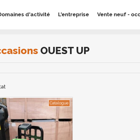
Domaines d'activité
L'entreprise
Vente neuf - oc
ez une réservation en cours
de réservation en cours
ccasions
OUEST UP
tat
Catalogue