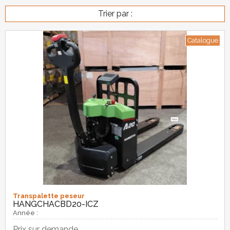
Trier par :
Catalogue
Transpalette peseur
HANGCHA
CBD20-ICZ
Année :
Prix sur demande